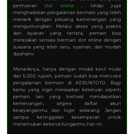
permainan
slot online
, tetapi juga
menghadirkan pengalaman bermain yang lebih
menarik dengan peluang kemenangan yang
menguntungkan. Melalui akses yang praktis
dan layanan yang tertata, pemain bisa
merasakan sensasi bermain slot online dengan
suasana yang lebih seru, nyaman, dan mudah
dipahami.
Menariknya, hanya dengan modal kecil mulai
dari 5.000 rupiah, pemain sudah bisa mencoba
pengalaman bermain di KEBUNTOTO. Bagi
kamu yang ingin merasakan keseruan seperti
pemain lain yang berhasil mendapatkan
kemenangan, segera daftar akun
kesayanganmu dan login sekarang. Jangan
sampai ketinggalan kesempatan untuk
menemukan keberuntunganmu hari ini.