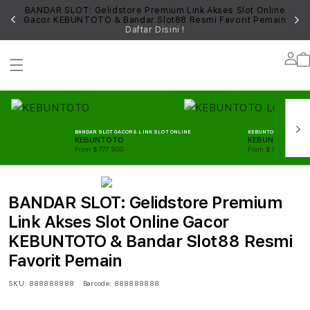
BANDAR SLOT: Gelidstore Premium Link Akses Slot Online

UN
Gacor KEBUNTOTO & Bandar Slot88 Resmi Favorit Pemain
Daftar Disini !
Lo
in
BANDAR SLOT GACOR & LINK SLOT ONLINE
KEBUNTOTO LOGIN TE
KEBUNTOTO
KEBUNTOTO LO
From $777 SGD
From $777 SGD
BANDAR SLOT ONLINE & LINK SLOT ONLINE
BANDAR SLOT: Gelidstore Premium
Link Akses Slot Online Gacor
KEBUNTOTO & Bandar Slot88 Resmi
Favorit Pemain
SKU:
888888888
Barcode:
888888888