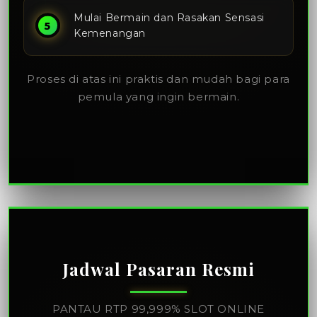
Mulai Bermain dan Rasakan Sensasi
Kemenangan
Proses di atas ini praktis dan mudah bagi para
pemula yang ingin bermain.
Jadwal Pasaran Resmi
PANTAU RTP 99,999% SLOT ONLINE