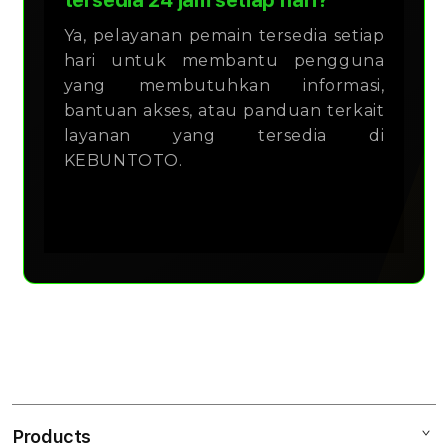
tersedia 24 jam setiap hari?
Ya, pelayanan pemain tersedia setiap
hari untuk membantu pengguna
yang membutuhkan informasi,
bantuan akses, atau panduan terkait
layanan yang tersedia di
KEBUNTOTO.
Products