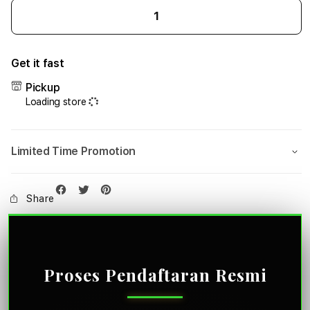
Decrease
Incr
quantity
quant
for
for
Get it fast
BANDAR
BAN
SLOT:
SLOT
Pickup
Gelidstore
Gelid
Loading store
Premium
Prem
Link
Link
Akses
Akse
Limited Time Promotion
Slot
Slot
Online
Onlin
Gacor
Gaco
KEBUNTOTO
KEB
Share
&
&
Bandar
Band
Slot88
Slot
Resmi
Resm
Favorit
Favor
Proses Pendaftaran Resmi
Pemain
Pema